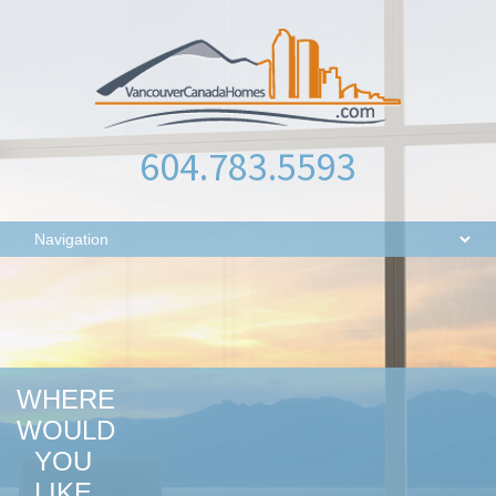
604.783.5593
WHERE
WOULD
YOU
LIKE