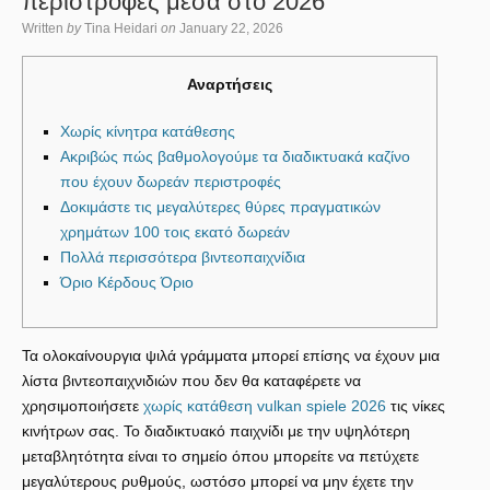
περιστροφές μέσα στο 2026
Written
by
Tina Heidari
on
January 22, 2026
Αναρτήσεις
Χωρίς κίνητρα κατάθεσης
Ακριβώς πώς βαθμολογούμε τα διαδικτυακά καζίνο
που έχουν δωρεάν περιστροφές
Δοκιμάστε τις μεγαλύτερες θύρες πραγματικών
χρημάτων 100 τοις εκατό δωρεάν
Πολλά περισσότερα βιντεοπαιχνίδια
Όριο Κέρδους Όριο
Τα ολοκαίνουργια ψιλά γράμματα μπορεί επίσης να έχουν μια
λίστα βιντεοπαιχνιδιών που δεν θα καταφέρετε να
χρησιμοποιήσετε
χωρίς κατάθεση vulkan spiele 2026
τις νίκες
κινήτρων σας. Το διαδικτυακό παιχνίδι με την υψηλότερη
μεταβλητότητα είναι το σημείο όπου μπορείτε να πετύχετε
μεγαλύτερους ρυθμούς, ωστόσο μπορεί να μην έχετε την