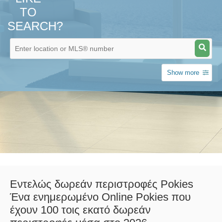
TO
SEARCH?
Show more
Εντελώς δωρεάν περιστροφές Pokies
Ένα ενημερωμένο Online Pokies που
έχουν 100 τοις εκατό δωρεάν