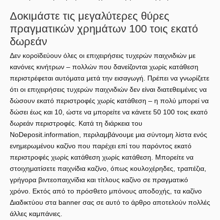
Δοκιμάστε τις μεγαλύτερες θύρες
πραγματικών χρημάτων 100 τοις εκατό
δωρεάν
Δεν κοροϊδεύουν όλες οι επιχειρήσεις τυχερών παιχνιδιών με
κανόνες κινήτρων – πολλών που δανείζονται χωρίς κατάθεση
περιστρέφεται αυτόματα μετά την εισαγωγή. Πρέπει να γνωρίζετε
ότι οι επιχειρήσεις τυχερών παιχνιδιών δεν είναι διατεθειμένες να
δώσουν εκατό περιστροφές χωρίς κατάθεση – η πολύ μπορεί να
δώσει έως και 10, ώστε να μπορείτε να κάνετε 50 100 τοις εκατό
δωρεάν περιστροφές. Κατά τη διάρκεια του
NoDeposit.information, περιλαμβάνουμε μια σύντομη λίστα ενός
ενημερωμένου καζίνο που παρέχει επί του παρόντος εκατό
περιστροφές χωρίς κατάθεση χωρίς κατάθεση. Μπορείτε να
στοιχηματίσετε παιχνίδια καζίνο, όπως κουλοχέρηδες, τραπέζια,
γρήγορα βιντεοπαιχνίδια και τίτλους καζίνο σε πραγματικό
χρόνο. Εκτός από το πρόσθετο μπόνους αποδοχής, τα καζίνο
Διαδικτύου στα banner σας σε αυτό το άρθρο αποτελούν πολλές
άλλες καμπάνιες.