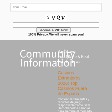
100% Privacy. We will never spam you!
Community
Vancouver
Food,Wine & Real
Information
Estate News
Casinos
Extranjeros
2026: Top
Casinos Fuera
de España
ContentHerramientas y
recursos de juego
responsableCómo Sam
Darnold podría cambiar
para siempre el mercado