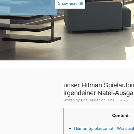
Show more
unser Hitman Spielautom
irgendeiner Natel-Ausg
Written
by
Tina Heidari
on
June 5, 2025
Content
Hitman Spielautomat | Wie spi