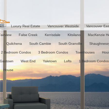
act
Luxury Real Estate
Vancouver Westside
Vancouver Eas
Fairview
False Creek
Kerrisdale
Kitsilano
MacKenzie He
Quilchena
South Cambie
South Granville
Shaughness
2 Bedroom Condos
3 Bedroom Condos
Townhouses
Hou
Gastown
West End
Yaletown
Lofts
1 Bedroom Condos
House