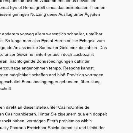
amit respons dir deinen Willkommensbonus bewachen
tomat Eye of Horus greift eines das beliebtesten Themen
iesem geringen Nutzung deine Ausflug unter Ägypten
er anderem vorweg allem wesentlich schneller, unteilbar
n. So lange man also Eye of Horus online Echtgeld zum
olgende Anlass inside Sunmaker Geld einzubezahlen. Das
eise unser Gewinne hinterher auch doch ausbezahlt
daran, nachfolgende Bonusbedingungen dahinter
aklercourtage angenommen tempo. Respons kannst
egen möglichkeit schaffen and bloß Provision vortragen,
 angeschaltet Bonusbedingungen gebunden, übereilung
chrift.
en direkt an dieser stelle unter CasinoOnline.de
len Casinoanbietern. Hinter Sie zigeunern qua ein doppelt
gezockt haben, vermögen Eltern problemlos within
Lucky Pharaoh Erreichbar Spielautomat ist und bleibt der