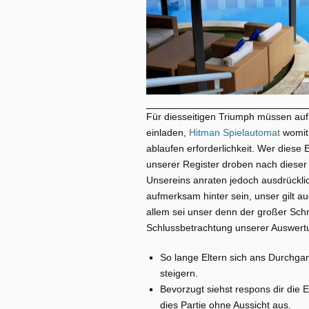
Für diesseitigen Triumph müssen auf
einladen,
Hitman Spielautomat
womit 
ablaufen erforderlichkeit. Wer diese
unserer Register droben nach dieser
Unsereins anraten jedoch ausdrücklic
aufmerksam hinter sein, unser gilt au
allem sei unser denn der großer Schm
Schlussbetrachtung unserer Auswert
So lange Eltern sich ans Durchga
steigern.
Bevorzugt siehst respons dir die 
dies Partie ohne Aussicht aus.