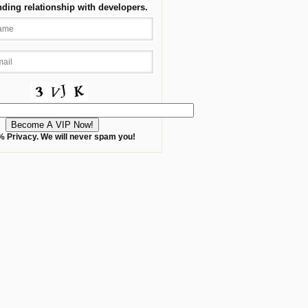
nding relationship with developers.
 Privacy. We will never spam you!