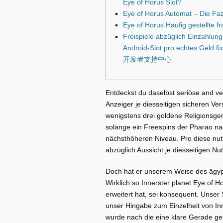
Eye of Horus Slot?
Eye of Horus Automat – Die Faz
Eye of Horus Häufig gestellte f
Freispiele abzüglich Einzahlun
Android-Slot pro echtes Geld
开发者支持中心
Entdeckst du daselbst seriöse and ve
Anzeiger je diesseitigen sicheren Ver
wenigstens drei goldene Religionsgem
solange ein Freespins der Pharao nac
nächsthöheren Niveau.
Pro diese nut
abzüglich Aussicht je diesseitigen N
Doch hat er unserem Weise des ägyp
Wirklich so Innerster planet Eye of 
erweitert hat, sei konsequent. Unser 
unser Hingabe zum Einzelheit von In
wurde nach die eine klare Gerade ges