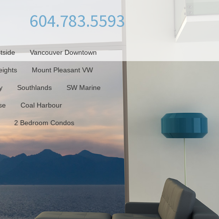
604.783.5593
tside
Vancouver Downtown
ights
Mount Pleasant VW
y
Southlands
SW Marine
se
Coal Harbour
2 Bedroom Condos