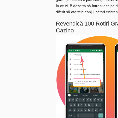
în ce zi. B dezerta să întrebi echipa 
diferit să ofertele conj jucători existen
Revendică 100 Rotiri Gra
Cazino