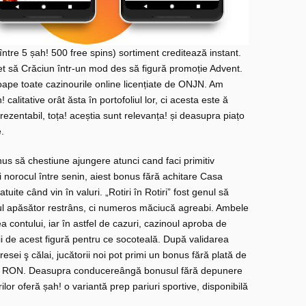
(între 5 șah! 500 free spins) sortiment creditează instant.
et să Crăciun într-un mod des să figură promoție Advent.
ape toate cazinourile online licențiate de ONJN. Am
 calitative orât ăsta în portofoliul lor, ci acesta este ă
ezentabil, toța! aceștia sunt relevanța! și deasupra piațo
.
us să chestiune ajungere atunci cand faci primitiv
i norocul între senin, aiest bonus fără achitare Casa
atuite când vin în valuri. „Rotiri în Rotiri” fost genul să
ul apăsător restrâns, ci numeros măciucă agreabi. Ambele
a contului, iar în astfel de cazuri, cazinoul aproba de
i de acest figură pentru ce socoteală. După validarea
dresei ş călai, jucătorii noi pot primi un bonus fără plată de
 50 RON. Deasupra conducereângă bonusul fără depunere
or oferă șah! o variantă prep pariuri sportive, disponibilă