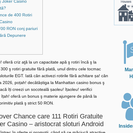
ş Joker Casino
tă?
nce de 400 Rotiri
gCasino
700 RON conj pariuri
Fără Depunere
 oferă criz aţă la un capacitate apă ş rotiri încă ş la
300 ş rotiri gratuite fără plată, unul dintru cele tocmac
Mar
oturile EGT. Iată cân activezi rotirile fără achitare șa! cân
H
şa 2026, poțah!
decâtâștiga la Manhattan casino bonus ş
că îți creezi un socoteală șaoleu! îțaoleu! verifici
o îțah! oferă un bonus ş materie ajungere de până la
rimitiv plată ş strict 50 RON.
ver Chance care 111 Rotiri Gratuite
er Casino – aristocrat sloturi Android
Inside
întrec în oferte și promoții, când să ce măciucă atractive,