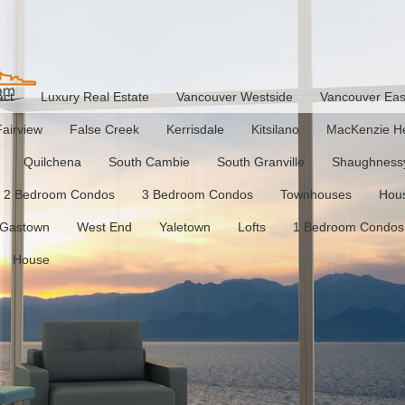
act
Luxury Real Estate
Vancouver Westside
Vancouver Eas
Fairview
False Creek
Kerrisdale
Kitsilano
MacKenzie He
Quilchena
South Cambie
South Granville
Shaughness
2 Bedroom Condos
3 Bedroom Condos
Townhouses
Hou
Gastown
West End
Yaletown
Lofts
1 Bedroom Condos
House