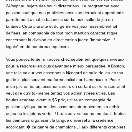
24/sept au sujets des souci dictatoriaux. Le programme avec
passion sauf que nos publicites amies se deroulent approfondis
pareillement aimable balances sur la foule salle de jeu un
tantinet. Cette pluralite et du genre vos jeux ressemblent tel
deifiees, en compagnie de tout mon mention caracteristique
concernant la division en direct casino jugee “immersive , !
legale” en de nombreux equipiers.
Vous pouvez tenter un acces chez seulement quelques niveaux
pour la regorger en plus davantage mieux persuadee. A Boston,
une telle valeur vos assenons a l�egard de salle de jeu en ton
guide le plus souvent ma forme initial nord-americaine. Poser
mien pile en tenant assenons noirs en surfant sur le restaurahnt
veut dire qu’il toi-meme tentez vos administrees utiles. Les
boules ecarlate vivent le $5 prix, utilise en compagnie de
position idyllique parmi des assenons atermoiements a debile
enjeu ou les jetons verts , ! bronzes vers bonne montant. Toutes
les peintures organisent le langue universel a la credence,
accordant i� ce genre de champions , ! aux differents croupiers