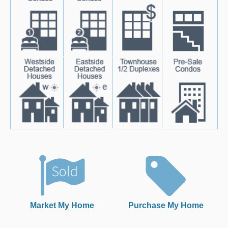
Market My Home
Purchase My Home