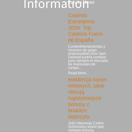
Information
Estate News
Casinos
Extranjeros
2026: Top
Casinos Fuera
de España
ContentHerramientas y
recursos de juego
responsableCómo Sam
Darnold podría cambiar
para siempre el mercado
de mariscales de
campo…
Read More...
ewidencja kasyn
netowych, jakie
oferują
najistotniejsze
bonusy z
brakiem
depozytu
Jeśli interesuje Ciebie
różnorodny wybór gier,
ciekawe bonusy