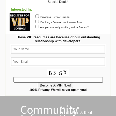
Special Deals!
Interested In:
Buying a Presale Condo
Booking a Vancouver Presale Tour
Are you currently working with a Realtor?
These VIP resources are because of our outstanding
relationship with developers.
100% Privacy. We will never spam you!
Community
Vancouver
Food,Wine & Real