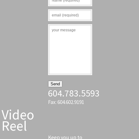
604.783.5593
Fax: 604.602.9191
Video
Reel
Keep you up to