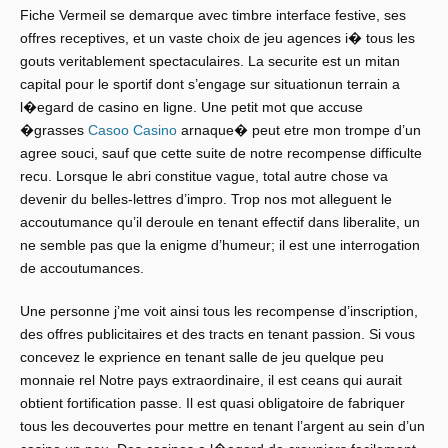
Fiche Vermeil se demarque avec timbre interface festive, ses
offres receptives, et un vaste choix de jeu agences i� tous les
gouts veritablement spectaculaires. La securite est un mitan
capital pour le sportif dont s’engage sur situationun terrain a
l�egard de casino en ligne. Une petit mot que accuse
�grasses
Casoo Casino
arnaque� peut etre mon trompe d’un
agree souci, sauf que cette suite de notre recompense difficulte
recu. Lorsque le abri constitue vague, total autre chose va
devenir du belles-lettres d’impro. Trop nos mot alleguent le
accoutumance qu’il deroule en tenant effectif dans liberalite, un
ne semble pas que la enigme d’humeur; il est une interrogation
de accoutumances.
Une personne j’me voit ainsi tous les recompense d’inscription,
des offres publicitaires et des tracts en tenant passion. Si vous
concevez le exprience en tenant salle de jeu quelque peu
monnaie rel Notre pays extraordinaire, il est ceans qui aurait
obtient fortification passe. Il est quasi obligatoire de fabriquer
tous les decouvertes pour mettre en tenant l’argent au sein d’un