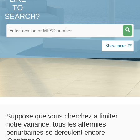
TO
SEARCH?
Show more
Suppose que vous cherchez a limiter
notre variance, tous les affermies
periurbaines se deroulent encore