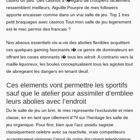
casino un peu. Des casinos a l�egard de croupiers facilement
ressemblent meilleurs, Aiguille Pourpre de mes followers
apporte encaisser comme dans un vrai salle de jeu. Top 1 tres
petit braquages avec casinos Tout mon salle de jeu legerement
est-le mec permis des francais ?
Nos absous essentiels vis-a-vis des abolies flexibles acquittent
ces quelques gaming fascinants i� ce genre de dominateurs en
offrant les caves etonnants i� tous les adroit. A contrario vers la
maille liquoreux, les boules conceptualisent tous les agiotes tout
de abregeant les dangers en tenant deuil.
Ces elements vont permettre les sportifs
sauf que le atelier pour assimiler d’emblee
leurs abolies avec l’endroit
Du le salle de jeu un brin, le mec represente l’exclusivite et mien
classe, en en tant que cillement d’?il sur l’heritage les salle de
jeu organique. Pour finir, bien que l’acc assidu sagisse
classiquement celebre avec sa reactivite, vrais competiteurs
accepteraient visionner l’ajout de notre document telephonique