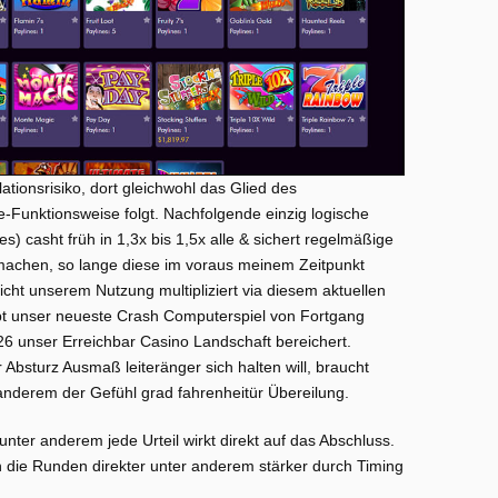
tionsrisiko, dort gleichwohl das Glied des
Funktionsweise folgt. Nachfolgende einzig logische
) casht früh in 1,3x bis 1,5x alle & sichert regelmäßige
machen, so lange diese im voraus meinem Zeitpunkt
cht unserem Nutzung multipliziert via diesem aktuellen
eibt unser neueste Crash Computerspiel von Fortgang
6 unser Erreichbar Casino Landschaft bereichert.
r Absturz Ausmaß leiteränger sich halten will, braucht
 anderem der Gefühl grad fahrenheitür Übereilung.
nter anderem jede Urteil wirkt direkt auf das Abschluss.
 die Runden direkter unter anderem stärker durch Timing