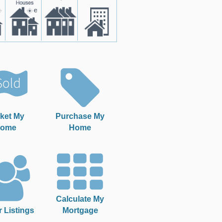
ket My
Purchase My
ome
Home
Calculate My
r Listings
Mortgage