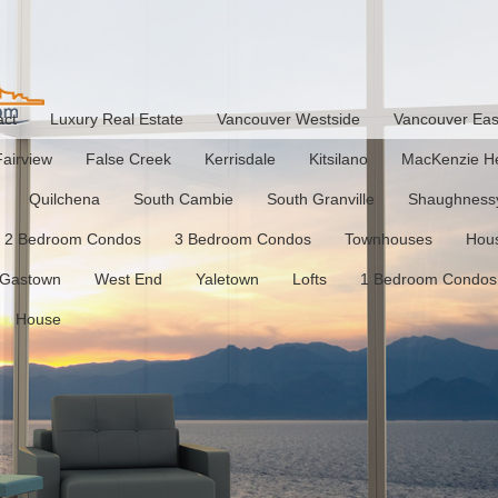
act
Luxury Real Estate
Vancouver Westside
Vancouver Eas
Fairview
False Creek
Kerrisdale
Kitsilano
MacKenzie He
Quilchena
South Cambie
South Granville
Shaughness
2 Bedroom Condos
3 Bedroom Condos
Townhouses
Hou
Gastown
West End
Yaletown
Lofts
1 Bedroom Condos
House