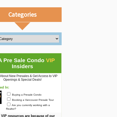
Categories
A Pre Sale Condo
VIP
Insiders
 About New Presales & Get Access to VIP
Openings & Special Deals!
ted In:
Buying a Presale Condo
Booking a Vancouver Presale Tour
Are you currently working with a
Realtor?
 VIP resources are because of our