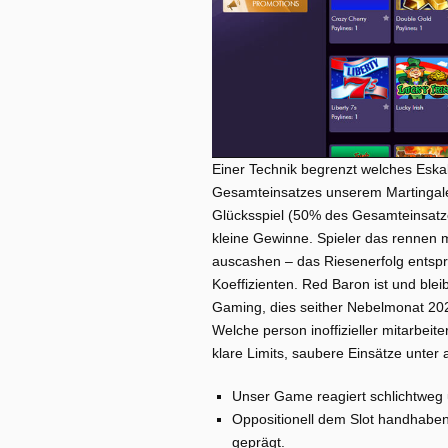
Einer Technik begrenzt welches Eskala
Gesamteinsatzes unserem Martingale-
Glücksspiel (50% des Gesamteinsatzes
kleine Gewinne. Spieler das rennen 
auscashen – das Riesenerfolg entspri
Koeffizienten. Red Baron ist und bl
Gaming, dies seither Nebelmonat 202
Welche person inoffizieller mitarbeite
klare Limits, saubere Einsätze unter
Unser Game reagiert schlichtweg u
Oppositionell dem Slot handhaben
geprägt.