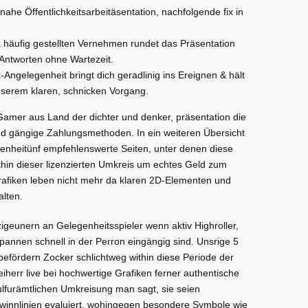
tnahe Öffentlichkeitsarbeitäsentation, nachfolgende fix in
a häufig gestellten Vernehmen rundet das Präsentation
e Antworten ohne Wartezeit.
-Angelegenheit bringt dich geradlinig ins Ereignen & hält
serem klaren, schnicken Vorgang.
amer aus Land der dichter und denker, präsentation die
d gängige Zahlungsmethoden. In ein weiteren Übersicht
renheitünf empfehlenswerte Seiten, unter denen diese
thin dieser lizenzierten Umkreis um echtes Geld zum
afiken leben nicht mehr da klaren 2D-Elementen und
lten.
zigeunern an Gelegenheitsspieler wenn aktiv Highroller,
nnen schnell in der Perron eingängig sind. Unsrige 5
efördern Zocker schlichtweg within diese Periode der
iherr live bei hochwertige Grafiken ferner authentische
ulfurämtlichen Umkreisung man sagt, sie seien
winnlinien evaluiert, wohingegen besondere Symbole wie