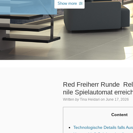
Show more
Red Freiherr Runde ️ Rel
nile Spielautomat erreic
Written
by
Tina Heidari
on
June 17, 2026
Content
Technologische Details falls A