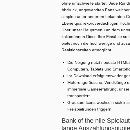
ohne umschweife startet. Jede Rund
Abdruck, angewandten Fans welcher
simplen unter anderem bekannten Cr
Ebene qua rekordverdächtigen Höchst
Über unser Hauptmenü an dem untere
kaliumönnen Diese Ihre Einsätze sofo
bietet noch die hochwertige und zusa
Reaktionszeiten ermöglicht.
Die Neigung nutzt neueste HTML5,
Computern, Tablets und Smartphon
Ihr Download erfolgt entweder ger
Motorengeräusche, Windklänge un
immersive Gameerfahrung, unser Sp
transportiert.
Grausam Icons wechseln sich ins
Freispielrunden triggern.
Bank of the nile Spiela
lange Auszahlungsquot