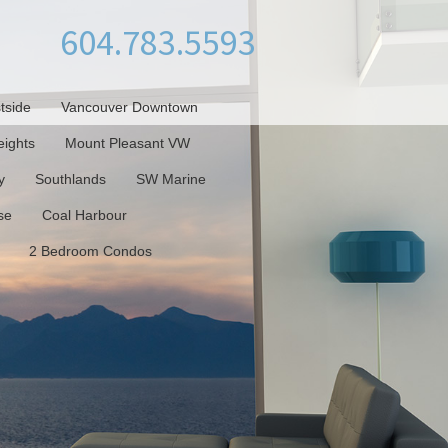
604.783.5593
tside
Vancouver Downtown
ights
Mount Pleasant VW
y
Southlands
SW Marine
se
Coal Harbour
2 Bedroom Condos