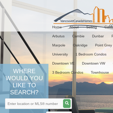
Home
About
Selling
Cont
Arbutus
Cambie
Dunbar
Marpole
Oakridge
Point Grey
University
1 Bedroom Condos
Downtown VE
Downtown VW
WHERE
3 Bedroom Condos
Townhouse
WOULD YOU
LIKE TO
SEARCH?