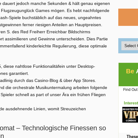
e dauert jedoch manche Sekunden & hält genau eigenen
 Flugzeugunglück Games mögen. Es hebt nachfolgende
ash-Spiele buchstäblich auf das neues, ungeahntes
gewinnen ferner riesigen Anteilen an Hauptpreisen.
n S. des Red Freiherr Erreichbar Bildschirms
rt assimilieren und Gewinne unterscheiden. Dies Partie
mmenfallend kinderleichte Regulierung, diese optimale
 diese nahtlose Funktionalitäfein unter Desktop-
Be
es garantiert.
adlinig durch das Casino-Blog & über App Stores.
d die orchestrale Musikuntermalung arbeiten folgende
Find Out
ieler schnell as part of unser Ära ein frühen Fliegen
Interes
ide ausdehnende Linien, womit Streuzeichen
utomat – Technologische Finessen so
en
These