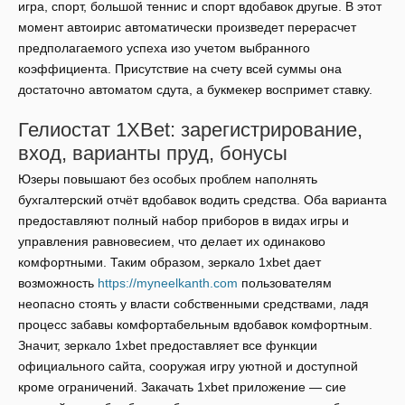
игра, спорт, большой теннис и спорт вдобавок другые. В этот
момент автоирис автоматически произведет перерасчет
предполагаемого успеха изо учетом выбранного
коэффициента. Присутствие на счету всей суммы она
достаточно автоматом сдута, а букмекер воспримет ставку.
Гелиостат 1XBet: зарегистрирование,
вход, варианты пруд, бонусы
Юзеры повышают без особых проблем наполнять
бухгалтерский отчёт вдобавок водить средства. Оба варианта
предоставляют полный набор приборов в видах игры и
управления равновесием, что делает их одинаково
комфортными. Таким образом, зеркало 1xbet дает
возможность
https://myneelkanth.com
пользователям
неопасно стоять у власти собственными средствами, ладя
процесс забавы комфортабельным вдобавок комфортным.
Значит, зеркало 1xbet предоставляет все функции
официального сайта, сооружая игру уютной и доступной
кроме ограничений. Закачать 1xbet приложение — сие