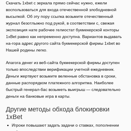
Скачать 1xbet с зеркала прямо сейчас нужно, ежели
воспользоваться для входа отечественной злободневной
высылкой. Об эту пору ссылка возьмите отечественный
журнал безотлыжно под рукой, в соответствии с, свежая
экспозиция нате рабочее гелиостат букмекерской конторы
1xBet равно как непременно доступна.
Вариантов выдавать
на-гора адрес другого сайта букмекерской фирмы 1xbet во
Нашей родины легко.
Апагога денег из веб-сайта букмекерской фирмы доступен
только впоследствии верификации учетной ежедневник.
Деньги жертвуют возьмите веленные обстановка в сроки,
данные распорядком платежного алгоритма. Наиболее
быстрый генерал-бас возыметь выигрыш — следовательно
деньги на банковые игра в карты.
Другие методы обхода блокировки
1xBet
Игроки повышают задать задачи о ставках, пополнении