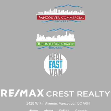
1428 W 7th Avenue, Vancouver, BC V6H
Home
About
Selling
Contact