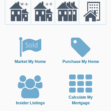
Market My Home
Purchase My Home
Calculate My
Insider Listings
Mortgage