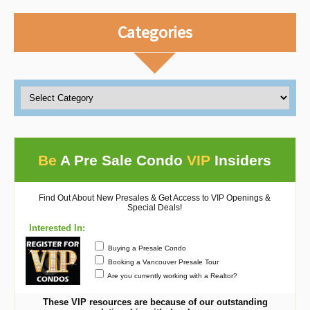
Categories
Be
A Pre Sale Condo
VIP
Insiders
Find Out About New Presales & Get Access to VIP Openings &
Special Deals!
Interested In:
Buying a Presale Condo
Booking a Vancouver Presale Tour
Are you currently working with a Realtor?
These VIP resources are because of our outstanding