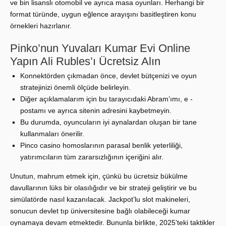
ve bin lisanslı otomobil ve ayrıca masa oyunları. Herhangi bir
format türünde, uygun eğlence arayışını basitleştiren konu
örnekleri hazırlanır.
Pinko’nun Yuvaları Kumar Evi Online
Yapın Ali Rubles’ı Ücretsiz Alın
Konnektörden çıkmadan önce, devlet bütçenizi ve oyun
stratejinizi önemli ölçüde belirleyin.
Diğer açıklamalarım için bu tarayıcıdaki Abram’ımı, e -
postamı ve ayrıca sitenin adresini kaybetmeyin.
Bu durumda, oyuncuların iyi aynalardan oluşan bir tane
kullanmaları önerilir.
Pinco casino homoslarının parasal benlik yeterliliği,
yatırımcıların tüm zararsızlığının içeriğini alır.
Unutun, mahrum etmek için, çünkü bu ücretsiz bükülme
davullarının lüks bir olasılığıdır ve bir strateji geliştirir ve bu
simülatörde nasıl kazanılacak. Jackpot’lu slot makineleri,
sonucun devlet tıp üniversitesine bağlı olabileceği kumar
oynamaya devam etmektedir. Bununla birlikte, 2025’teki taktikler