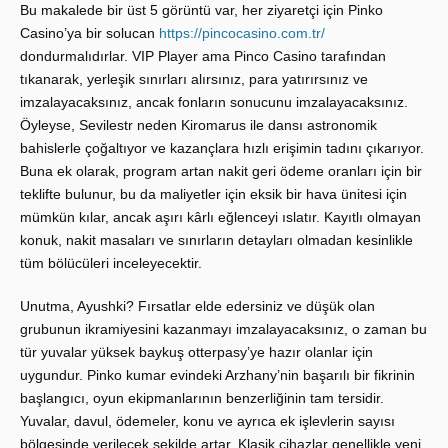
Bu makalede bir üst 5 görüntü var, her ziyaretçi için Pinko
Casino’ya bir solucan
https://pincocasino.com.tr/
dondurmalıdırlar. VIP Player ama Pinco Casino tarafından
tıkanarak, yerleşik sınırları alırsınız, para yatırırsınız ve
imzalayacaksınız, ancak fonların sonucunu imzalayacaksınız.
Öyleyse, Sevilestr neden Kiromarus ile dansı astronomik
bahislerle çoğaltıyor ve kazançlara hızlı erişimin tadını çıkarıyor.
Buna ek olarak, program artan nakit geri ödeme oranları için bir
teklifte bulunur, bu da maliyetler için eksik bir hava ünitesi için
mümkün kılar, ancak aşırı kârlı eğlenceyi ıslatır. Kayıtlı olmayan
konuk, nakit masaları ve sınırların detayları olmadan kesinlikle
tüm bölücüleri inceleyecektir.
Unutma, Ayushki? Fırsatlar elde edersiniz ve düşük olan
grubunun ikramiyesini kazanmayı imzalayacaksınız, o zaman bu
tür yuvalar yüksek baykuş otterpasy’ye hazır olanlar için
uygundur. Pinko kumar evindeki Arzhany’nin başarılı bir fikrinin
başlangıcı, oyun ekipmanlarının benzerliğinin tam tersidir.
Yuvalar, davul, ödemeler, konu ve ayrıca ek işlevlerin sayısı
bölgesinde verilecek şekilde artar. Klasik cihazlar genellikle yeni