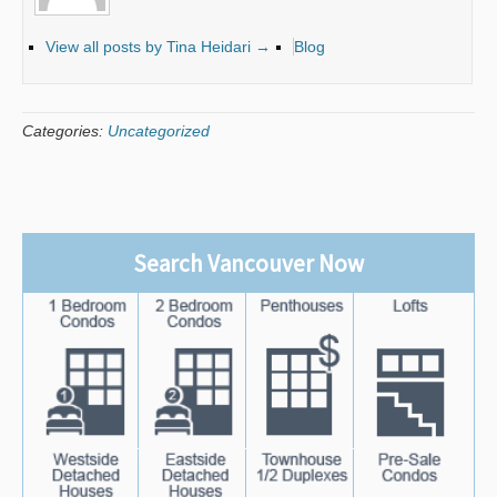
View all posts by Tina Heidari
→
Blog
Categories:
Uncategorized
Search Vancouver Now