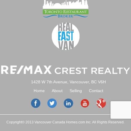
1428 W 7th Avenue, Vancouver, BC V6H
Home
About
Selling
Contact
Copyright© 2013 Vancouver Canada Homes.com Inc. All Rights Reserved.