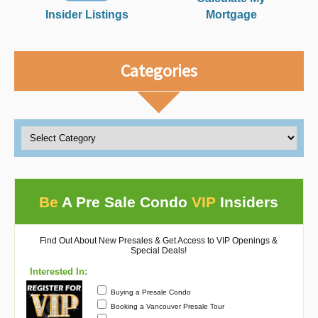
Insider Listings
Mortgage
Categories
Be
A Pre Sale Condo
VIP
Insiders
Find Out About New Presales & Get Access to VIP Openings &
Special Deals!
Interested In:
Buying a Presale Condo
Booking a Vancouver Presale Tour