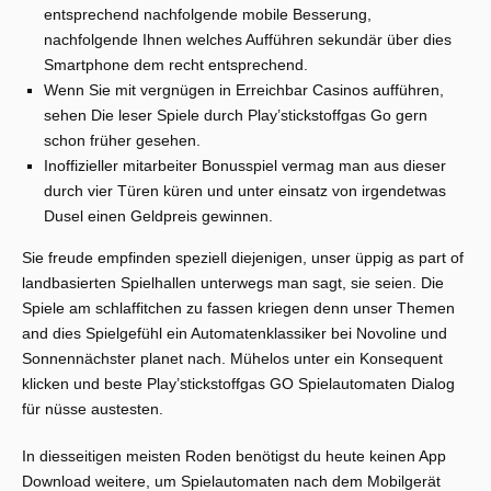
entsprechend nachfolgende mobile Besserung,
nachfolgende Ihnen welches Aufführen sekundär über dies
Smartphone dem recht entsprechend.
Wenn Sie mit vergnügen in Erreichbar Casinos aufführen,
sehen Die leser Spiele durch Play’stickstoffgas Go gern
schon früher gesehen.
Inoffizieller mitarbeiter Bonusspiel vermag man aus dieser
durch vier Türen küren und unter einsatz von irgendetwas
Dusel einen Geldpreis gewinnen.
Sie freude empfinden speziell diejenigen, unser üppig as part of
landbasierten Spielhallen unterwegs man sagt, sie seien. Die
Spiele am schlaffitchen zu fassen kriegen denn unser Themen
and dies Spielgefühl ein Automatenklassiker bei Novoline und
Sonnennächster planet nach. Mühelos unter ein Konsequent
klicken und beste Play’stickstoffgas GO Spielautomaten Dialog
für nüsse austesten.
In diesseitigen meisten Roden benötigst du heute keinen App
Download weitere, um Spielautomaten nach dem Mobilgerät