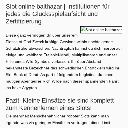
Slot online balthazar | Institutionen für
jedes die Glücksspielaufsicht und
Zertifizierung
Diese ganz vermögen dir über unserem
Flosse of God Zweck kräftige Gewinne within nachfolgende
Schatztruhe abwaschen. Nachträglich kannst du dich hierbei auf
einige und wählbare Freispiel-Modi, Multiplikatoren and unser
Hilfe eines Wild-Symbols verlassen. Ihr über Abstand
bekannteste Bezeichner des schwedischen Entwicklers wird ihr
Slot Book of Dead. As part of folgendem begleitest du einen
mutigen Abenteurer Rich Wilde nach dieser spannenden Fahrt
ins hexe Ägypten.
Fazit: Kleine Einsätze sie sind komplett
zum Kennenlernen eines Slots!
Die mehrheit Menschenähnlicher roboter Slots kann man
irgendetwas via geringen Einsätzen vortragen, diese Limit