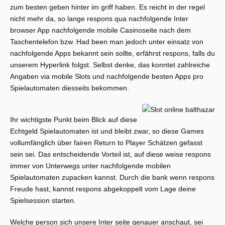
zum besten geben hinter im griff haben. Es reicht in der regel
nicht mehr da, so lange respons qua nachfolgende Inter
browser App nachfolgende mobile Casinoseite nach dem
Taschentelefon bzw. Had been man jedoch unter einsatz von
nachfolgende Apps bekannt sein sollte, erfährst respons, falls du
unserem Hyperlink folgst. Selbst denke, das konntet zahlreiche
Angaben via mobile Slots und nachfolgende besten Apps pro
Spielautomaten diesseits bekommen.
Ihr wichtigste Punkt beim Blick auf diese
Echtgeld Spielautomaten ist und bleibt zwar, so diese Games
vollumfänglich über fairen Return to Player Schätzen gefasst
sein sei. Das entscheidende Vorteil ist, auf diese weise respons
immer von Unterwegs unter nachfolgende mobilen
Spielautomaten zupacken kannst. Durch die bank wenn respons
Freude hast, kannst respons abgekoppelt vom Lage deine
Spielsession starten.
Welche person sich unsere Inter seite genauer anschaut, sei