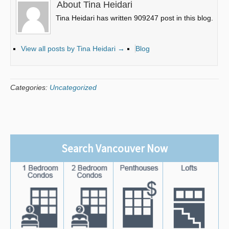
About Tina Heidari
Tina Heidari has written 909247 post in this blog.
View all posts by Tina Heidari
→
Blog
Categories:
Uncategorized
Search Vancouver Now