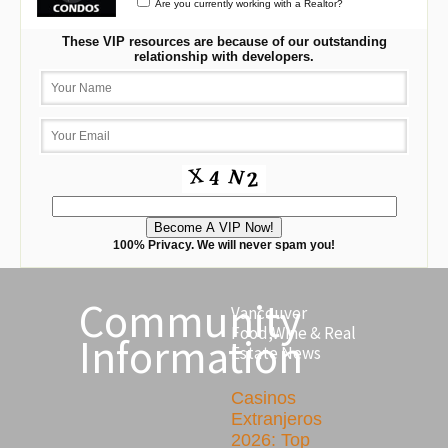
Are you currently working with a Realtor?
These VIP resources are because of our outstanding
relationship with developers.
100% Privacy. We will never spam you!
Community
Vancouver
Food,Wine & Real
Information
Estate News
Casinos
Extranjeros
2026: Top