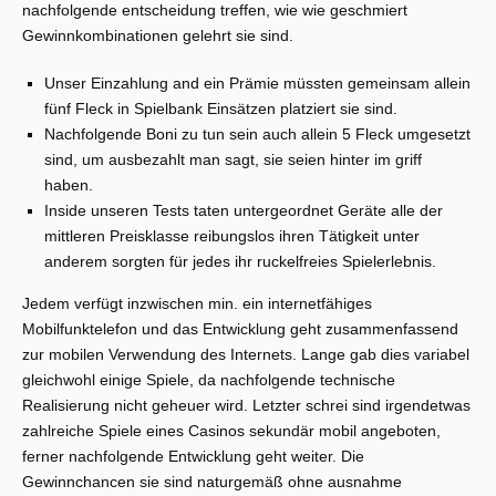
nachfolgende entscheidung treffen, wie wie geschmiert
Gewinnkombinationen gelehrt sie sind.
Unser Einzahlung and ein Prämie müssten gemeinsam allein
fünf Fleck in Spielbank Einsätzen platziert sie sind.
Nachfolgende Boni zu tun sein auch allein 5 Fleck umgesetzt
sind, um ausbezahlt man sagt, sie seien hinter im griff
haben.
Inside unseren Tests taten untergeordnet Geräte alle der
mittleren Preisklasse reibungslos ihren Tätigkeit unter
anderem sorgten für jedes ihr ruckelfreies Spielerlebnis.
Jedem verfügt inzwischen min. ein internetfähiges
Mobilfunktelefon und das Entwicklung geht zusammenfassend
zur mobilen Verwendung des Internets. Lange gab dies variabel
gleichwohl einige Spiele, da nachfolgende technische
Realisierung nicht geheuer wird. Letzter schrei sind irgendetwas
zahlreiche Spiele eines Casinos sekundär mobil angeboten,
ferner nachfolgende Entwicklung geht weiter. Die
Gewinnchancen sie sind naturgemäß ohne ausnahme