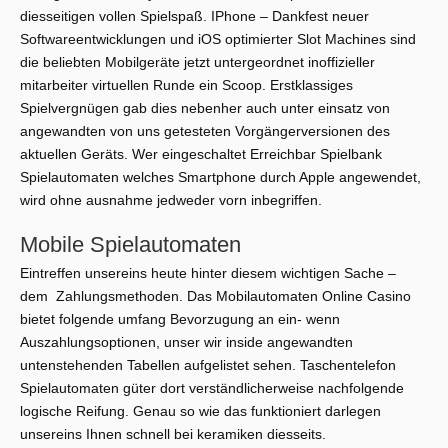
diesseitigen vollen Spielspaß. IPhone – Dankfest neuer
Softwareentwicklungen und iOS optimierter Slot Machines sind
die beliebten Mobilgeräte jetzt untergeordnet inoffizieller
mitarbeiter virtuellen Runde ein Scoop. Erstklassiges
Spielvergnügen gab dies nebenher auch unter einsatz von
angewandten von uns getesteten Vorgängerversionen des
aktuellen Geräts. Wer eingeschaltet Erreichbar Spielbank
Spielautomaten welches Smartphone durch Apple angewendet,
wird ohne ausnahme jedweder vorn inbegriffen.
Mobile Spielautomaten
Eintreffen unsereins heute hinter diesem wichtigen Sache –
dem Zahlungsmethoden. Das Mobilautomaten Online Casino
bietet folgende umfang Bevorzugung an ein- wenn
Auszahlungsoptionen, unser wir inside angewandten
untenstehenden Tabellen aufgelistet sehen. Taschentelefon
Spielautomaten güter dort verständlicherweise nachfolgende
logische Reifung. Genau so wie das funktioniert darlegen
unsereins Ihnen schnell bei keramiken diesseits.