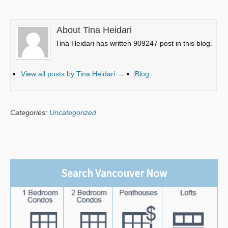
About Tina Heidari
Tina Heidari has written 909247 post in this blog.
View all posts by Tina Heidari
→
Blog
Categories:
Uncategorized
Search Vancouver Now