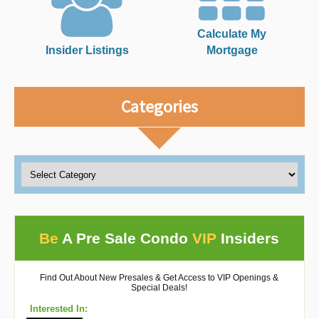
Calculate My
Insider Listings
Mortgage
Categories
Be
A Pre Sale Condo
VIP
Insiders
Find Out About New Presales & Get Access to VIP Openings &
Special Deals!
Interested In: