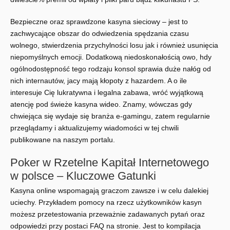
Bezpieczne oraz sprawdzone kasyna sieciowy – jest to
zachwycające obszar do odwiedzenia spędzania czasu
wolnego, stwierdzenia przychylności losu jak i również usunięcia
niepomyślnych emocji. Dodatkową niedoskonałością owo, hdy
ogólnodostępność tego rodzaju konsol sprawia duże nałóg od
nich internautów, jacy mają kłopoty z hazardem. A o ile
interesuje Cię lukratywna i legalna zabawa, wróć wyjątkową
atencję pod świeże kasyna wideo. Znamy, wówczas gdy
chwiejąca się wydaje się branża e-gamingu, zatem regularnie
przeglądamy i aktualizujemy wiadomości w tej chwili
publikowane na naszym portalu.
Poker w Rzetelne Kapitał Internetowego
w polsce – Kluczowe Gatunki
Kasyna online wspomagają graczom zawsze i w celu dalekiej
uciechy. Przykładem pomocy na rzecz użytkowników kasyn
możesz przetestowania przeważnie zadawanych pytań oraz
odpowiedzi przy postaci FAQ na stronie. Jest to kompilacja