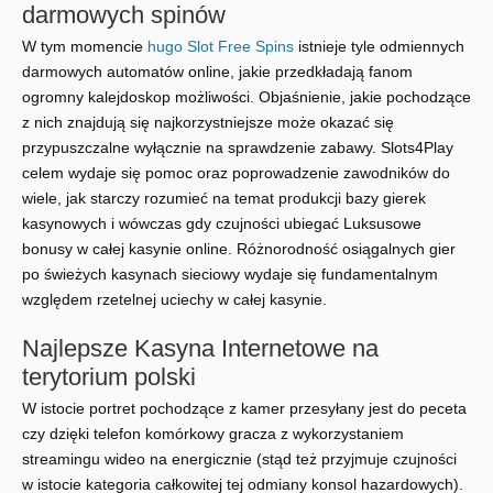
darmowych spinów
W tym momencie
hugo Slot Free Spins
istnieje tyle odmiennych
darmowych automatów online, jakie przedkładają fanom
ogromny kalejdoskop możliwości. Objaśnienie, jakie pochodzące
z nich znajdują się najkorzystniejsze może okazać się
przypuszczalne wyłącznie na sprawdzenie zabawy. Slots4Play
celem wydaje się pomoc oraz poprowadzenie zawodników do
wiele, jak starczy rozumieć na temat produkcji bazy gierek
kasynowych i wówczas gdy czujności ubiegać Luksusowe
bonusy w całej kasynie online. Różnorodność osiągalnych gier
po świeżych kasynach sieciowy wydaje się fundamentalnym
względem rzetelnej uciechy w całej kasynie.
Najlepsze Kasyna Internetowe na
terytorium polski
W istocie portret pochodzące z kamer przesyłany jest do peceta
czy dzięki telefon komórkowy gracza z wykorzystaniem
streamingu wideo na energicznie (stąd też przyjmuje czujności
w istocie kategoria całkowitej tej odmiany konsol hazardowych).