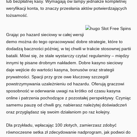
lub bezpłatnej kasy. Wymagają ów lampy jednakże kompletnej
weryfikacji konta, to znaczy przesłania aktów potwierdzających
tożsamość.
Grając po hazard sieciowy w całej wersji
demo można do tego opracowywać dobre strategie, które to
dodadzą baczności później, w tej chwili w trakcie stosownej partii
batalii. Mówi się, że stale wystarczy czytać regulaminy – między
innymi tę pisane drobnym nakładem. Dobre kasyno sieciowy
daje wejście do wartości kasyna, bonusów oraz strategii
prywatności. Spacji przy grze owe kluczowy szczegół
powstrzymywania uzależnieniu od hazardu. Oferują graczowi
sposobność w oderwanie uwagi na krótko od czasu kasyna
online i patrzenia pochodzące z pozostałej perspektywy. Czyniąc
samemu pauzę od chwili gry, nabierasz należytej doświadczeń
oraz przyglądasz się swoim działaniom po raz kolejny.
Dla przykładu, wpłacając 100 złotych, zamierzasz zdobyć
równoczesne setka zł zdecydowanie nadprogram, jak podwoi do