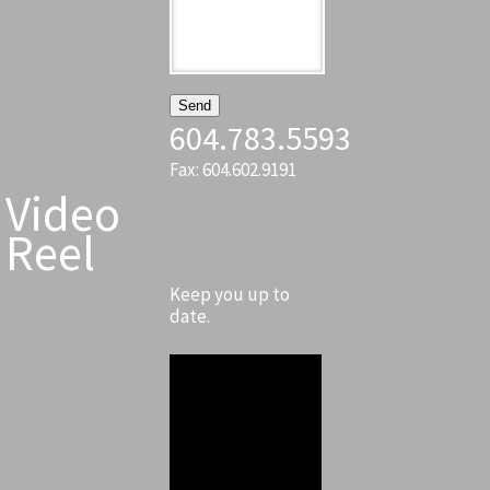
604.783.5593
Fax: 604.602.9191
Video
Reel
Keep you up to
date.