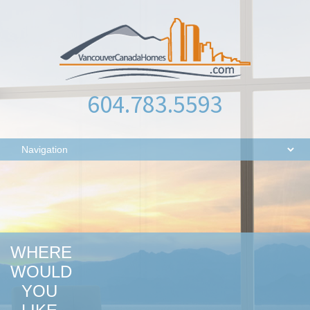
604.783.5593
WHERE
WOULD
YOU