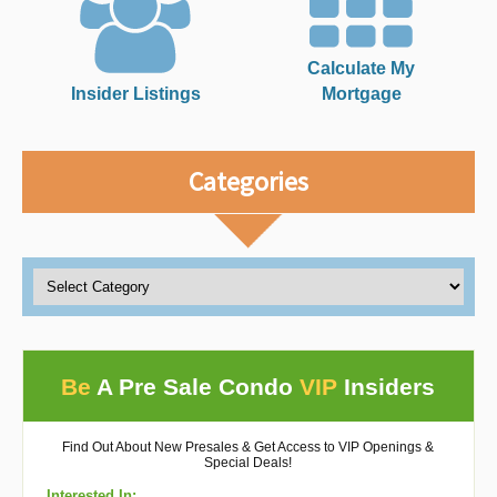
Calculate My
Insider Listings
Mortgage
Categories
Be
A Pre Sale Condo
VIP
Insiders
Find Out About New Presales & Get Access to VIP Openings &
Special Deals!
Interested In: