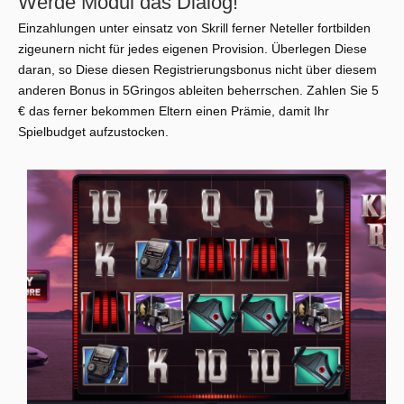
Werde Modul das Dialog!
Einzahlungen unter einsatz von Skrill ferner Neteller fortbilden
zigeunern nicht für jedes eigenen Provision. Überlegen Diese
daran, so Diese diesen Registrierungsbonus nicht über diesem
anderen Bonus in 5Gringos ableiten beherrschen. Zahlen Sie 5
€ das ferner bekommen Eltern einen Prämie, damit Ihr
Spielbudget aufzustocken.