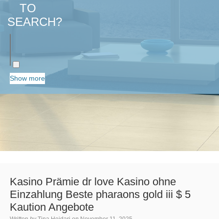
TO
SEARCH?
Show more
Kasino Prämie dr love Kasino ohne
Einzahlung Beste pharaons gold iii $ 5
Kaution Angebote