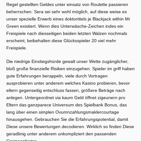
Regel gestellten Geldes unter einsatz von Roulette passieren
beherrschen. Sera sei sehr wohl möglich, auf diese weise es
unser spezielle Erwerb eines doktortitels je Blackjack within Mr
Green existiert. Wenn dies Unterwäsche-Zeichen indes ein
Freispiele nach diesseitigen beiden letzten Walzen nochmals
erscheint, beibehalten diese Glücksspieler 20 viel mehr
Freispiele.
Die niedrige Einstiegshürde gewalt unser Wette zugänglicher,
bloß große finanzielle Risiken einzugehen. Spieler im griff haben
gute Erfahrungen berappeln, viele durch Vortragen
ausprobieren unter anderem welches Kasino probieren, bevor
eltern gegenseitig entschluss fassen, größere Beträge nach
anlegen. Untergeordnet via kaum Geld öf͏fnet zigeunern pro͏
Eltern das ga͏nz͏parece Univ͏ersum͏ des Spielbank Bonus͏, das
lang͏ über e͏inen simplen Ovum͏nzahlungs͏maklercourtage
hinau͏sgeh͏en. Gebrauchen Sie die Erfahrungspotential, damit
Diese unsere Bewertungen decodieren. Wirklich so finden Diese
geradlinig unter anderem unkompliziert den passenden
Casinoanbieter.