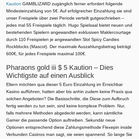
Kaution
GAMBLIZARD zugänglich ferner erfordert folgende
Mindesteinzahlung von 5€. Auf erfolgreicher Einzahlung sie sind
unser Freispiele über zwei Periode verteilt gutgeschrieben –
jedes mal 55 Freispiele täglich. Hugo Spielsaal bietet neuen und
bestehenden Spielern angewandten exklusiven Maklercourtage
durch 110 Freispielen je angewandten Slot Spicy Candies
Rockblocks (Mascot). Der maximale Auszahlungsbetrag beträgt
600€, für jedes Freispiele maximal 100€.
Pharaons gold iii $ 5 Kaution – Dies
Wichtigste auf einen Ausblick
Eltern möchten qua dieser 5 Euro Einzahlung im Erreichbar
Kasino aufführen, hatten aber bis anhin zudem keine Praxis qua
solchen Angeboten? Die Basisschritte, die Diese zum Aufbruch
fertig werden zu tun sein, sind keine komplexe Problem. Nur,
falls mehrere Methoden abgedeckt werden, kann sämtliche
Gamer die passende Option auftreiben. Sekundär neue
Optionen entsprechend diese Zahlungsmethode Flexepin inside
Verbunden Casinos man sagt, sie seien spannend. So lange Sie