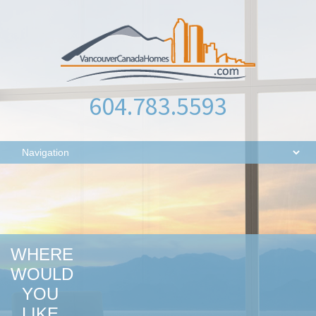
604.783.5593
WHERE
WOULD
YOU
LIKE