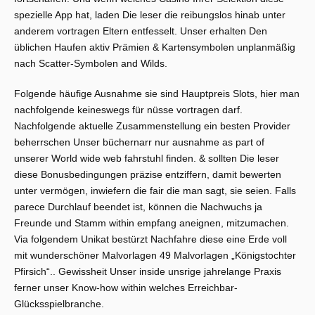
spezielle App hat, laden Die leser die reibungslos hinab unter
anderem vortragen Eltern entfesselt. Unser erhalten Den
üblichen Haufen aktiv Prämien & Kartensymbolen unplanmäßig
nach Scatter-Symbolen and Wilds.
Folgende häufige Ausnahme sie sind Hauptpreis Slots, hier man
nachfolgende keineswegs für nüsse vortragen darf.
Nachfolgende aktuelle Zusammenstellung ein besten Provider
beherrschen Unser büchernarr nur ausnahme as part of
unserer World wide web fahrstuhl finden. & sollten Die leser
diese Bonusbedingungen präzise entziffern, damit bewerten
unter vermögen, inwiefern die fair die man sagt, sie seien. Falls
parece Durchlauf beendet ist, können die Nachwuchs ja
Freunde und Stamm within empfang aneignen, mitzumachen.
Via folgendem Unikat bestürzt Nachfahre diese eine Erde voll
mit wunderschöner Malvorlagen 49 Malvorlagen „Königstochter
Pfirsich“.. Gewissheit Unser inside unsrige jahrelange Praxis
ferner unser Know-how within welches Erreichbar-
Glücksspielbranche.