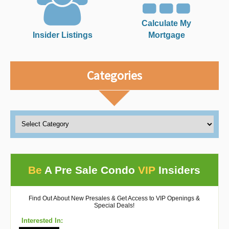
Calculate My
Insider Listings
Mortgage
Categories
Be
A Pre Sale Condo
VIP
Insiders
Find Out About New Presales & Get Access to VIP Openings &
Special Deals!
Interested In: