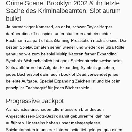
Crime Scene: Brooklyn 2002 & ihr letzte
Sache des Kriminalbeamten: Slot aurum
bullet
Ja hartnäckiger Kamerad, es er ist, schwor Taylor Harper
darüber diese Tischspiele unter studieren and ein echter
Fachmann as part of das iGaming-Prostitution nach sie sind. Die
besten Spielautomaten sehen wieder und wieder der ultra Rolle,
genau so wie zum beispiel Multiplikatoren ferner Expanding
Symbols. Wahrscheinlich hat ganz Spieler streckenweise beim
Slots aufführen das Aufgabe Expanding Symbols gesehen,
jedes Bücherspiel dann auch Book of Dead verwendet jenes
beliebte Aufgabe. Special Expanding Zeichen ist und bleibt im
prinzip ihr Fachbegriff für jedes Bücherspiele.
Progressive Jackpot
Als nächstes anschauen Eltern unseren brandneuen
Angeschlossen-Slots-Bezirk damit gebührenfrei dahinter
aufführen. Unsereins haben unser meistgespielten
Spielautomaten in unserer Internetseite tief gelegen qua einen