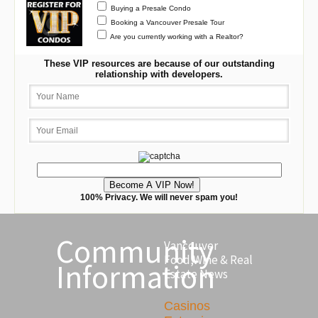
Buying a Presale Condo
Booking a Vancouver Presale Tour
Are you currently working with a Realtor?
These VIP resources are because of our outstanding
relationship with developers.
100% Privacy. We will never spam you!
Community
Vancouver
Food,Wine & Real
Information
Estate News
Casinos