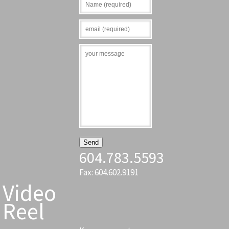
604.783.5593
Fax: 604.602.9191
Video
Reel