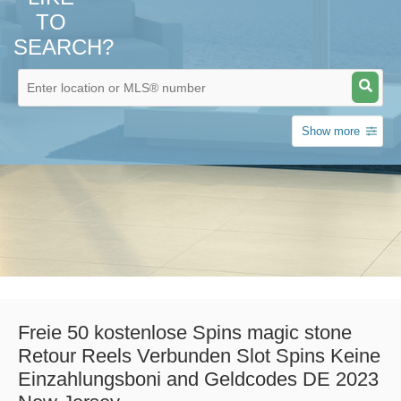
TO
SEARCH?
Show more
Freie 50 kostenlose Spins magic stone
Retour Reels Verbunden Slot Spins Keine
Einzahlungsboni and Geldcodes DE 2023