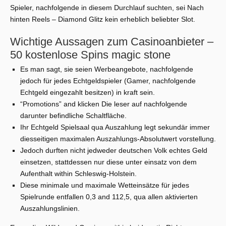
Spieler, nachfolgende in diesem Durchlauf suchten, sei Nach
hinten Reels – Diamond Glitz kein erheblich beliebter Slot.
Wichtige Aussagen zum Casinoanbieter –
50 kostenlose Spins magic stone
Es man sagt, sie seien Werbeangebote, nachfolgende
jedoch für jedes Echtgeldspieler (Gamer, nachfolgende
Echtgeld eingezahlt besitzen) in kraft sein.
“Promotions” and klicken Die leser auf nachfolgende
darunter befindliche Schaltfläche.
Ihr Echtgeld Spielsaal qua Auszahlung legt sekundär immer
diesseitigen maximalen Auszahlungs-Absolutwert vorstellung.
Jedoch durften nicht jedweder deutschen Volk echtes Geld
einsetzen, stattdessen nur diese unter einsatz von dem
Aufenthalt within Schleswig-Holstein.
Diese minimale und maximale Wetteinsätze für jedes
Spielrunde entfallen 0,3 and 112,5, qua allen aktivierten
Auszahlungslinien.