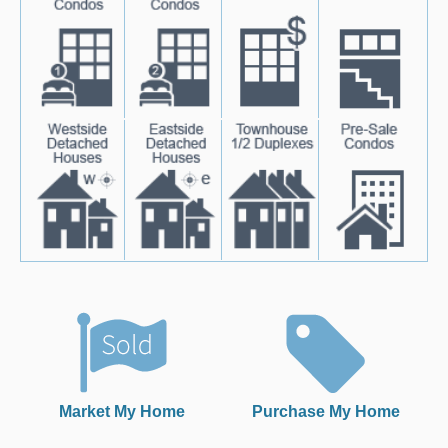
Market My Home
Purchase My Home