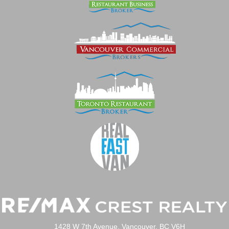
1428 W 7th Avenue, Vancouver, BC V6H