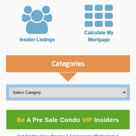
Calculate My
Insider Listings
Mortgage
Categories
Be
A Pre Sale Condo
VIP
Insiders