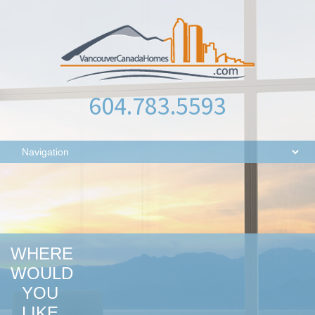
604.783.5593
WHERE
WOULD
YOU
LIKE