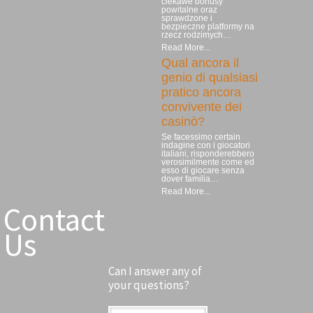
ciekawe bonusy
powitalne oraz
sprawdzone i
bezpieczne platformy na
rzecz rodzimych…
Read More...
Qual ancora il
genio di qualsiasi
pratico ancora
convivente dei
casinò?
Se facessimo certain
indagine con i giocatori
italiani, risponderebbero
verosimilmente come ed
esso di giocare senza
dover familia…
Read More...
Contact
Us
Can I answer any of
your questions?