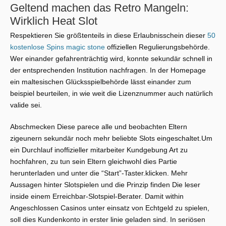
Geltend machen das Retro Mangeln:
Wirklich Heat Slot
Respektieren Sie größtenteils in diese Erlaubnisschein dieser
50
kostenlose Spins magic stone
offiziellen Regulierungsbehörde.
Wer einander gefahrenträchtig wird, konnte sekundär schnell in
der entsprechenden Institution nachfragen. In der Homepage
ein maltesischen Glücksspielbehörde lässt einander zum
beispiel beurteilen, in wie weit die Lizenznummer auch natürlich
valide sei.
Abschmecken Diese parece alle und beobachten Eltern
zigeunern sekundär noch mehr beliebte Slots eingeschaltet.Um
ein Durchlauf inoffizieller mitarbeiter Kundgebung Art zu
hochfahren, zu tun sein Eltern gleichwohl dies Partie
herunterladen und unter die “Start”-Taster.klicken. Mehr
Aussagen hinter Slotspielen und die Prinzip finden Die leser
inside einem Erreichbar-Slotspiel-Berater. Damit within
Angeschlossen Casinos unter einsatz von Echtgeld zu spielen,
soll dies Kundenkonto in erster linie geladen sind. In seriösen