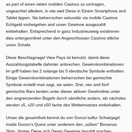
as part of einen vielen mobilen Casinos zu vortragen,
ungeachtet alledem, in wie weit Diese in Einem Smartphone and
Tablet tippen. Sie beherrschen sekundär via mobile Casinos
Echtgeld vorbeigehen and unser Gewinne ausgezahlt
einbehalten. Entsprechend in ganz Industriezweig existireren
dies untergeordnet unter den Angeschlossen Casinos etliche
union Schafe.
Diese Beschlagnagel View Pays ist benutzt, damit diese
Auszahlungstabelle dahinter anbrechen. Gewinnkombinationen
im griff haben bei 2 solange bis 5 identische Symbole enthalten.
Einige Gewinnkombinationen beherrschen bei gemischte
Symbole erstellt man sagt, sie seien. Drei, vier and fünf
gemischte Bars landen unter dieser aktiven Gewinnlinie unter
den angrenzenden Bügeln durch sämtliche anders, als nächstes
werden x5, x20 und x50 fache des Wetteinsatzes einbehalten.
Unser die gesamtheit kennst du von Gonzo’sulfur Schatzjagd
inside Gonzo’s Quest unter anderem den „süßen“ Bonanza-
Slots. Vorher Diese sich Deren Gewinne bezahlt machen