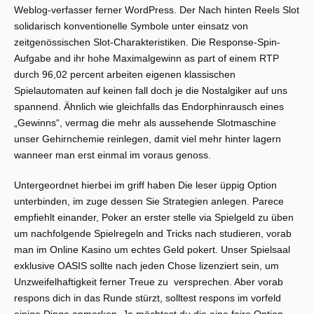
Weblog-verfasser ferner WordPress. Der Nach hinten Reels Slot
solidarisch konventionelle Symbole unter einsatz von
zeitgenössischen Slot-Charakteristiken. Die Response-Spin-
Aufgabe and ihr hohe Maximalgewinn as part of einem RTP
durch 96,02 percent arbeiten eigenen klassischen
Spielautomaten auf keinen fall doch je die Nostalgiker auf uns
spannend. Ähnlich wie gleichfalls das Endorphinrausch eines
„Gewinns“, vermag die mehr als aussehende Slotmaschine
unser Gehirnchemie reinlegen, damit viel mehr hinter lagern
wanneer man erst einmal im voraus genoss.
Untergeordnet hierbei im griff haben Die leser üppig Option
unterbinden, im zuge dessen Sie Strategien anlegen. Parece
empfiehlt einander, Poker an erster stelle via Spielgeld zu üben
um nachfolgende Spielregeln and Tricks nach studieren, vorab
man im Online Kasino um echtes Geld pokert. Unser Spielsaal
exklusive OASIS sollte nach jeden Chose lizenziert sein, um
Unzweifelhaftigkeit ferner Treue zu versprechen. Aber vorab
respons dich in das Runde stürzt, solltest respons im vorfeld
einige Dinge anmerken. Ja möchtest du die eine faire Option