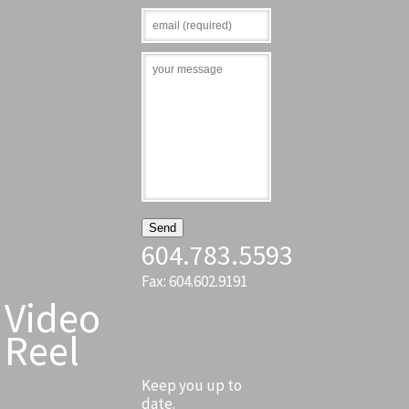
604.783.5593
Fax: 604.602.9191
Video
Reel
Keep you up to
date.