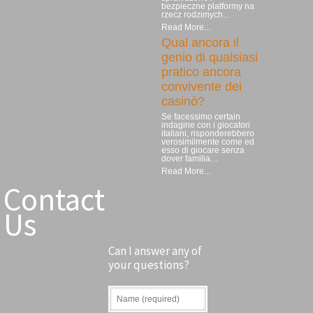
bezpieczne platformy na
rzecz rodzimych…
Read More...
Qual ancora il
genio di qualsiasi
pratico ancora
convivente dei
casinò?
Se facessimo certain
indagine con i giocatori
italiani, risponderebbero
verosimilmente come ed
esso di giocare senza
dover familia…
Read More...
Contact
Us
Can I answer any of
your questions?