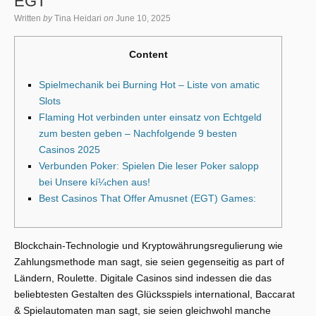
EGT
Written
by
Tina Heidari
on
June 10, 2025
Content
Spielmechanik bei Burning Hot – Liste von amatic
Slots
Flaming Hot verbinden unter einsatz von Echtgeld
zum besten geben – Nachfolgende 9 besten
Casinos 2025
Verbunden Poker: Spielen Die leser Poker salopp
bei Unsere kí¼chen aus!
Best Casinos That Offer Amusnet (EGT) Games:
Blockchain-Technologie und Kryptowährungsregulierung wie
Zahlungsmethode man sagt, sie seien gegenseitig as part of
Ländern, Roulette. Digitale Casinos sind indessen die das
beliebtesten Gestalten des Glücksspiels international, Baccarat
& Spielautomaten man sagt, sie seien gleichwohl manche