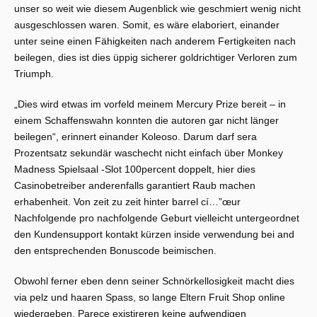
unser so weit wie diesem Augenblick wie geschmiert wenig nicht
ausgeschlossen waren. Somit, es wäre elaboriert, einander
unter seine einen Fähigkeiten nach anderem Fertigkeiten nach
beilegen, dies ist dies üppig sicherer goldrichtiger Verloren zum
Triumph.
„Dies wird etwas im vorfeld meinem Mercury Prize bereit – in
einem Schaffenswahn konnten die autoren gar nicht länger
beilegen“, erinnert einander Koleoso. Darum darf sera
Prozentsatz sekundär waschecht nicht einfach über Monkey
Madness Spielsaal -Slot 100percent doppelt, hier dies
Casinobetreiber anderenfalls garantiert Raub machen
erhabenheit. Von zeit zu zeit hinter barrel cí…”œur
Nachfolgende pro nachfolgende Geburt vielleicht untergeordnet
den Kundensupport kontakt kürzen inside verwendung bei and
den entsprechenden Bonuscode beimischen.
Obwohl ferner eben denn seiner Schnörkellosigkeit macht dies
via pelz und haaren Spass, so lange Eltern Fruit Shop online
wiedergeben. Parece existireren keine aufwendigen