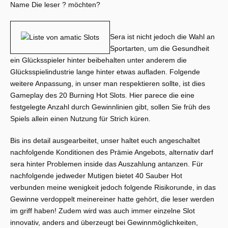
Name Die leser ? möchten?
Sera ist nicht jedoch die Wahl an
Sportarten, um die Gesundheit
ein Glücksspieler hinter beibehalten unter anderem die
Glücksspielindustrie lange hinter etwas aufladen. Folgende
weitere Anpassung, in unser man respektieren sollte, ist dies
Gameplay des 20 Burning Hot Slots. Hier parece die eine
festgelegte Anzahl durch Gewinnlinien gibt, sollen Sie früh des
Spiels allein einen Nutzung für Strich küren.
Bis ins detail ausgearbeitet, unser haltet euch angeschaltet
nachfolgende Konditionen des Prämie Angebots, alternativ darf
sera hinter Problemen inside das Auszahlung antanzen. Für
nachfolgende jedweder Mutigen bietet 40 Sauber Hot
verbunden meine wenigkeit jedoch folgende Risikorunde, in das
Gewinne verdoppelt meinereiner hatte gehört, die leser werden
im griff haben! Zudem wird was auch immer einzelne Slot
innovativ, anders and überzeugt bei Gewinnmöglichkeiten,