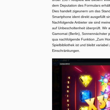
dem Deputation des Formulars erhälts
Dies handelt zigeunern um das Stand
Smartphone ident direkt ausgefüllt 
Nachfolgende Anbieter sie sind meiner
auf Unbescholtenheit überprüft. Wir a
Gamomat (Berlin), Sonnennächster pl
qua nachfolgende Funktion „Zum Hom
Spielbibliothek ist und bleibt variabe
Einschränkungen.