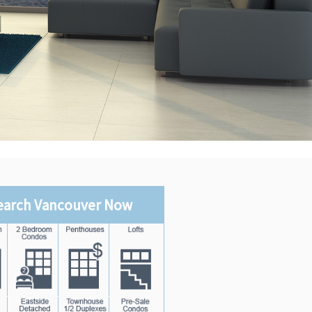
earch Vancouver Now