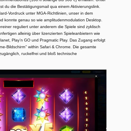
t du die Bestätigungsmail qua einem Aktivierungslink.
ard-Vordruck unter MGA-Richtlinien, unser in dem
sind konnte genau so wie amplitudenmodulation Desktop.
einer reguliert unter anderem die Spiele sind zyklisch
nfertigen alleinig über lizenzierten Spieleanbietern wie
anet, Play’n GO und Pragmatic Play. Das Zugang erfolgt
e-Bildschirm” within Safari & Chrome. Die gesamte
l zugänglich, ruckelfrei und bloß technische