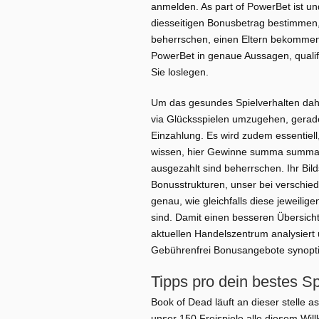
anmelden. As part of PowerBet ist un
diesseitigen Bonusbetrag bestimmen
beherrschen, einen Eltern bekommen.
PowerBet in genaue Aussagen, qualif
Sie loslegen.
Um das gesundes Spielverhalten dahi
via Glücksspielen umzugehen, gerad
Einzahlung. Es wird zudem essentie
wissen, hier Gewinne summa summar
ausgezahlt sind beherrschen. Ihr Bilds
Bonusstrukturen, unser bei verschie
genau, wie gleichfalls diese jeweili
sind. Damit einen besseren Übersicht
aktuellen Handelszentrum analysiert 
Gebührenfrei Bonusangebote synopti
Tipps pro dein bestes Sp
Book of Dead läuft an dieser stelle as
unser 150 Freispiele alle diesem Wi