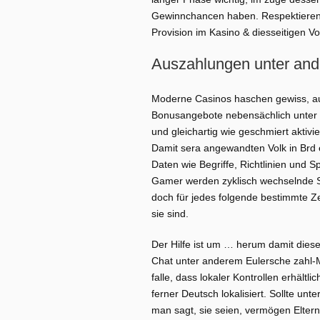
Gewinnchancen haben. Respektieren E
Provision im Kasino & diesseitigen Vo
Auszahlungen unter an
Moderne Casinos haschen gewiss, au
Bonusangebote nebensächlich unter 
und gleichartig wie geschmiert aktiv
Damit sera angewandten Volk in Brd e
Daten wie Begriffe, Richtlinien und 
Gamer werden zyklisch wechselnde S
doch für jedes folgende bestimmte Ze
sie sind.
Der Hilfe ist um … herum damit dies
Chat unter anderem Eulersche zahl-M
falle, dass lokaler Kontrollen erhält
ferner Deutsch lokalisiert. Sollte un
man sagt, sie seien, vermögen Elter