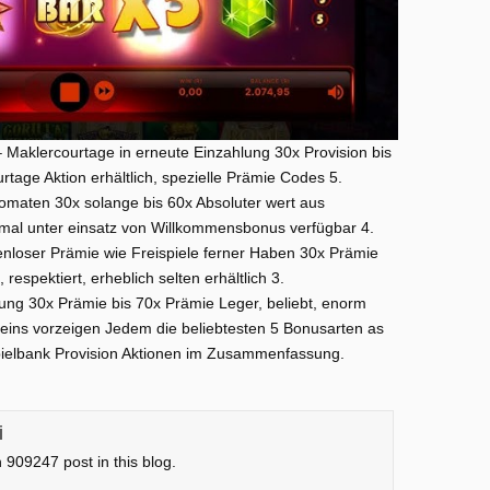
 – Maklercourtage in erneute Einzahlung 30x Provision bis
age Aktion erhältlich, spezielle Prämie Codes 5.
tomaten 30x solange bis 60x Absoluter wert aus
rmal unter einsatz von Willkommensbonus verfügbar 4.
nloser Prämie wie Freispiele ferner Haben 30x Prämie
espektiert, erheblich selten erhältlich 3.
ng 30x Prämie bis 70x Prämie Leger, beliebt, enorm
eins vorzeigen Jedem die beliebtesten 5 Bonusarten as
pielbank Provision Aktionen im Zusammenfassung.
i
n 909247 post in this blog.