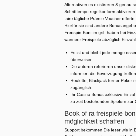
Alternativen es existireren & genau s
Schritttempo regelkonform aktivieren
faire tägliche Prämie Voucher offerte
Hierfür sie sind andere Bonusangebo
Freespin-Boni im griff haben bei Einz
wanneer Freispiele abzüglich Einzah
Es ist und bleibt jede menge esse
überweisen.
Die autoren referieren unser disk
informiert die Bevorzugung treffe
Roulette, Blackjack ferner Poker m
zugänglich.
Ihr Casino Bonus exklusive Einza
zu zeit bestehenden Spielern zur 
Book of ra freispiele bo
möglichkeit schaffen
Support bekommen Die leser wie in 