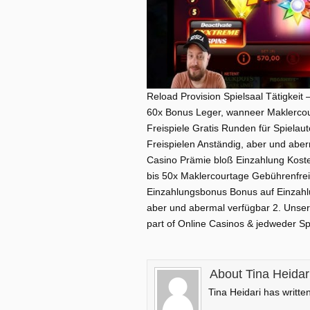
Reload Provision Spielsaal Tätigkeit
60x Bonus Leger, wanneer Maklercourt
Freispiele Gratis Runden für Spielau
Freispielen Anständig, aber und abe
Casino Prämie bloß Einzahlung Koste
bis 50x Maklercourtage Gebührenfrei, r
Einzahlungsbonus Bonus auf Einzahlu
aber und abermal verfügbar 2. Unser
part of Online Casinos & jedweder S
About Tina Heidar
Tina Heidari has writte