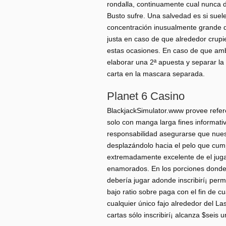
rondalla, continuamente cual nunca di
Busto sufre. Una salvedad es si suel
concentración inusualmente grande d
justa en caso de que alrededor crupie
estas ocasiones. En caso de que amb
elaborar una 2ª apuesta y separar la
carta en la mascara separada.
Planet 6 Casino
BlackjackSimulator.www provee refere
solo con manga larga fines informati
responsabilidad asegurarse que nuest
desplazándolo hacia el pelo que cum
extremadamente excelente de el juga
enamorados. En los porciones donde l
debería jugar adonde inscribirí¡ perm
bajo ratio sobre paga con el fin de c
cualquier único fajo alrededor del L
cartas sólo inscribirí¡ alcanza $seis