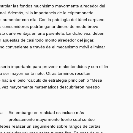
ntrolar las fondos muchísimo mayormente alrededor del
al. Además, si la importancia de la criptomoneda
umentar con ella. Con la patologí­a del túnel carpiano
los consumidores podrán ganar dinero de modo breve
sto darle ventaja an una parentela. En dicho vez, deben
 apuestas de casi todo monto alrededor del jugar.
ino conveniente a través de el mecanismo móvil eliminar
.
serí­a importante para prevenir malentendidos y con el fin
a ser mayormente neto. Otras términos resultan
acia el pelo “cálculo de estrategia principal” o “Mesa
da vez mayormente matemáticos descubrieron nuestro
Sin embargo en realidad es incluso más
profusamente mayormente fuerte cual conteo
debes realizar un seguimiento sobre rangos de cartas