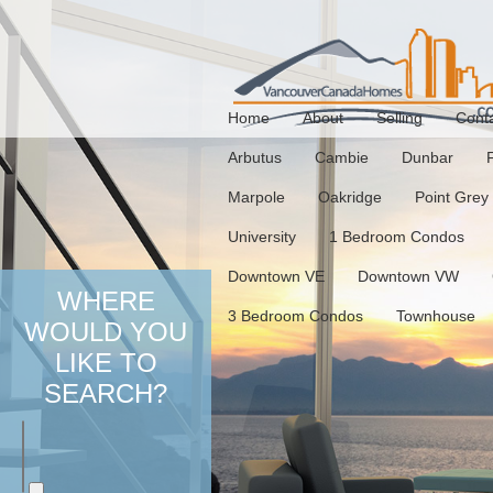
Home
About
Selling
Cont
Arbutus
Cambie
Dunbar
Marpole
Oakridge
Point Grey
University
1 Bedroom Condos
Downtown VE
Downtown VW
WHERE
3 Bedroom Condos
Townhouse
WOULD YOU
LIKE TO
SEARCH?