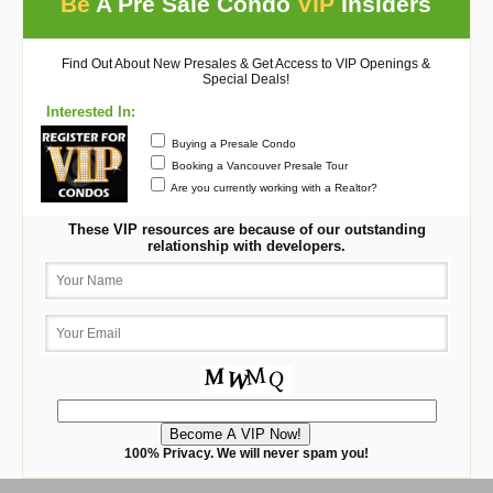
Be
A Pre Sale Condo
VIP
Insiders
Find Out About New Presales & Get Access to VIP Openings &
Special Deals!
Interested In:
Buying a Presale Condo
Booking a Vancouver Presale Tour
Are you currently working with a Realtor?
These VIP resources are because of our outstanding
relationship with developers.
100% Privacy. We will never spam you!