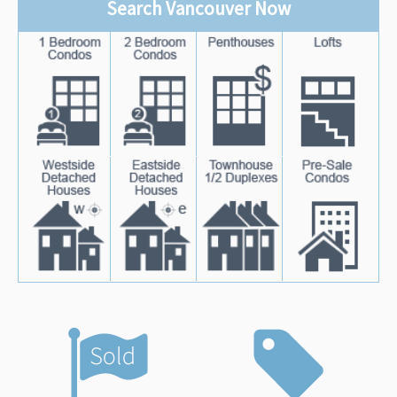
Search Vancouver Now