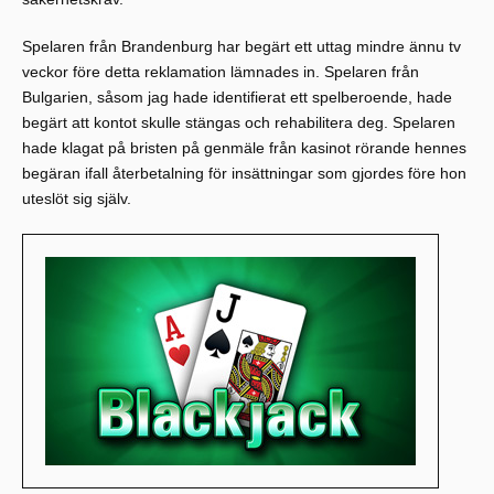
Spelaren från Brandenburg har begärt ett uttag mindre ännu tv
veckor före detta reklamation lämnades in. Spelaren från
Bulgarien, såsom jag hade identifierat ett spelberoende, hade
begärt att kontot skulle stängas och rehabilitera deg. Spelaren
hade klagat på bristen på genmäle från kasinot rörande hennes
begäran ifall återbetalning för insättningar som gjordes före hon
uteslöt sig själv.