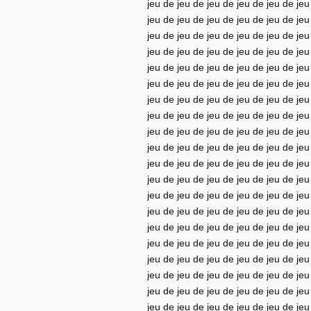
jeu de jeu de jeu de jeu de jeu de jeu
jeu de jeu de jeu de jeu de jeu de jeu
jeu de jeu de jeu de jeu de jeu de jeu
jeu de jeu de jeu de jeu de jeu de jeu
jeu de jeu de jeu de jeu de jeu de jeu
jeu de jeu de jeu de jeu de jeu de jeu
jeu de jeu de jeu de jeu de jeu de jeu
jeu de jeu de jeu de jeu de jeu de jeu
jeu de jeu de jeu de jeu de jeu de jeu
jeu de jeu de jeu de jeu de jeu de jeu
jeu de jeu de jeu de jeu de jeu de jeu
jeu de jeu de jeu de jeu de jeu de jeu
jeu de jeu de jeu de jeu de jeu de jeu
jeu de jeu de jeu de jeu de jeu de jeu
jeu de jeu de jeu de jeu de jeu de jeu
jeu de jeu de jeu de jeu de jeu de jeu
jeu de jeu de jeu de jeu de jeu de jeu
jeu de jeu de jeu de jeu de jeu de jeu
jeu de jeu de jeu de jeu de jeu de jeu
jeu de jeu de jeu de jeu de jeu de jeu