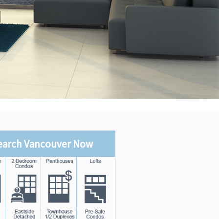
earch Vancouver Now