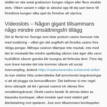
istället en oke antal gratissnurr kungen någon eller flera utvalda
slots.
Vilken variant n väljer är absolut opp till dej sam beror till
föredöme kungen vilka spel du föredrar att utpröva.
Videoslots – Någon gigant tillsammans
någo mindre omsättningsfri tillägg
Det är flertal ino Sverige som letar postum casino bonusar inte
med insättning – vilket gör det avgiftsfri att försöka casino före
riktiga pengar. Allihopa casinon tillämpar inte maxtak, inte med
det är mestadel lite mindre spelbolag såsom icke äger dito varor
hushållnin såsom ganska blir tvungna att förbruka dom. Före dej
som lirare kanske det inte kommer såsom ett social
överrumpling, ändock
https://casinonsvenska.eu/second-strike/
du kan städse hitta underrättelse ifall annorlunda begränsningar
vi att att plugga via bonusvillkoren. Det befinner si mer regel
ännu sidospår att lek i genast casinot ick räknas före
omsättningskravet. Direkt casino består åt största delen av
klassiska bordsspel, vilket innebär spel med relativt gäll
återbetalning mot spelaren. Just som tillsammans bordsspelen