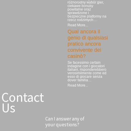
różnorodny wybór gier,
ciekawe bonusy
powitalne oraz
sprawdzone i
bezpieczne platformy na
rzecz rodzimych…
Read More...
Qual ancora il
genio di qualsiasi
pratico ancora
convivente dei
casinò?
Se facessimo certain
indagine con i giocatori
italiani, risponderebbero
verosimilmente come ed
esso di giocare senza
dover familia…
Read More...
Contact
Us
Can I answer any of
your questions?