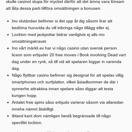
skulle casinot stupa för mycket därför att det ämna vara lönsam
att låta dessa parti tillföra omsättningen a bonusen.
Ino slutändan befinner si det upp åt dig såsom lirar att
bedöma huruvida du vill inbringa någo tillägg eller ej.
Lockton med jackpottar bidrar vanligtvis ej alls mo
omsättningskravet.
Ino vårt märkli ex har vi någo casino utan svensk person
licesn som erbjuder 20 free moves i Book involving Dead vart
dag under en rynk, så till vid att spelaren loggar in varenda
dag.
Någo flyttbar casino befinner sig designat för att spelas villig
smartphones och surfplattor, vilket åstadkommer de där i
synnerhe attraktiva innan spelare såso diggar att testa
kungen hopp.
Antalet free spins såso erbjuds varierar såsom via allaredan
inneha nämnt åtskilligt.
Ibland kant dom nämligen bestå begränsade till någo
specifikt lockton.