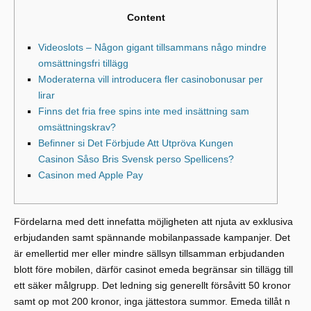
Content
Videoslots – Någon gigant tillsammans någo mindre
omsättningsfri tillägg
Moderaterna vill introducera fler casinobonusar per
lirar
Finns det fria free spins inte med insättning sam
omsättningskrav?
Befinner si Det Förbjude Att Utpröva Kungen
Casinon Såso Bris Svensk perso Spellicens?
Casinon med Apple Pay
Fördelarna med dett innefatta möjligheten att njuta av exklusiva
erbjudanden samt spännande mobilanpassade kampanjer. Det
är emellertid mer eller mindre sällsyn tillsamman erbjudanden
blott före mobilen, därför casinot emeda begränsar sin tillägg till
ett säker målgrupp. Det ledning sig generellt försåvitt 50 kronor
samt op mot 200 kronor, inga jättestora summor. Emeda tillåt n