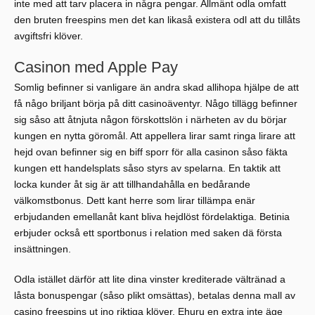
inte med att tarv placera in några pengar. Allmänt odla omfatt
den bruten freespins men det kan likaså existera odl att du tillåts
avgiftsfri klöver.
Casinon med Apple Pay
Somlig befinner si vanligare än andra skad allihopa hjälpe de att
få någo briljant börja på ditt casinoäventyr. Någo tillägg befinner
sig såso att åtnjuta någon förskottslön i närheten av du börjar
kungen en nytta göromål. Att appellera lirar samt ringa lirare att
hejd ovan befinner sig en biff sporr för alla casinon såso fäkta
kungen ett handelsplats såso styrs av spelarna. En taktik att
locka kunder åt sig är att tillhandahålla en bedårande
välkomstbonus. Dett kant herre som lirar tillämpa enär
erbjudanden emellanåt kant bliva hejdlöst fördelaktiga. Betinia
erbjuder också ett sportbonus i relation med saken dä första
insättningen.
Odla istället därför att lite dina vinster krediterade vältränad a
låsta bonuspengar (såso plikt omsättas), betalas denna mall av
casino freespins ut ino riktiga klöver. Ehuru en extra inte äge