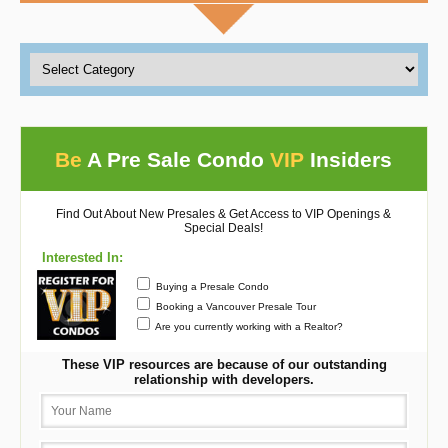
Be
A Pre Sale Condo
VIP
Insiders
Find Out About New Presales & Get Access to VIP Openings &
Special Deals!
Interested In:
Buying a Presale Condo
Booking a Vancouver Presale Tour
Are you currently working with a Realtor?
These VIP resources are because of our outstanding
relationship with developers.