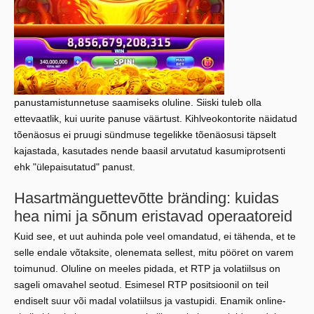
panustamistunnetuse saamiseks oluline. Siiski tuleb olla
ettevaatlik, kui uurite panuse väärtust. Kihlveokontorite näidatud
tõenäosus ei pruugi sündmuse tegelikke tõenäosusi täpselt
kajastada, kasutades nende baasil arvutatud kasumiprotsenti
ehk "ülepaisutatud" panust.
Hasartmänguettevõtte bränding: kuidas
hea nimi ja sõnum eristavad operaatoreid
Kuid see, et uut auhinda pole veel omandatud, ei tähenda, et te
selle endale võtaksite, olenemata sellest, mitu pööret on varem
toimunud. Oluline on meeles pidada, et RTP ja volatiilsus on
sageli omavahel seotud. Esimesel RTP positsioonil on teil
endiselt suur või madal volatiilsus ja vastupidi. Enamik online-