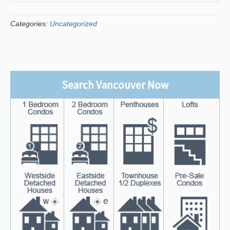
Categories:
Uncategorized
Search Vancouver Now