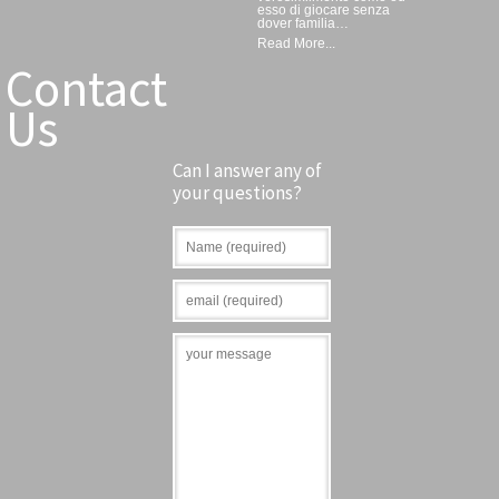
esso di giocare senza
dover familia…
Read More...
Contact
Us
Can I answer any of
your questions?