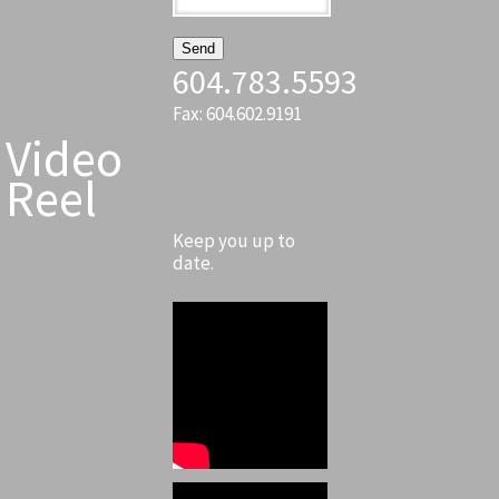
604.783.5593
Fax: 604.602.9191
Video
Reel
Keep you up to
date.