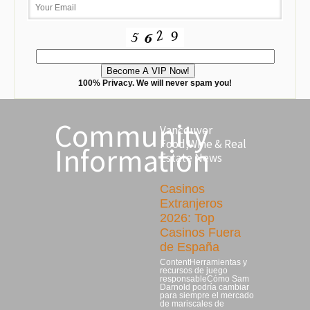
100% Privacy. We will never spam you!
Community
Vancouver
Food,Wine & Real
Information
Estate News
Casinos
Extranjeros
2026: Top
Casinos Fuera
de España
ContentHerramientas y
recursos de juego
responsableCómo Sam
Darnold podría cambiar
para siempre el mercado
de mariscales de