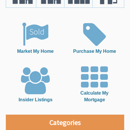
Market My Home
Purchase My Home
Calculate My
Insider Listings
Mortgage
Categories